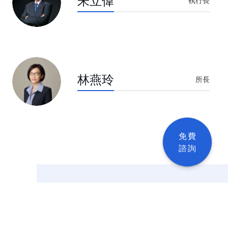
朱立偉
執行長
林燕玲
所長
免費
諮詢